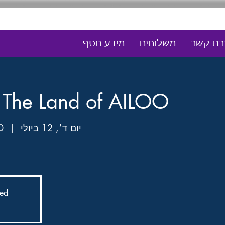
בלבד! (חינם מעל 230) | איסוף עצמי מחולון בחינם
ירת קשר
משלוחים
מידע נוסף
g The Land of AILOO
יום ד׳, 12 ביולי
  |  
 Blvd
sed