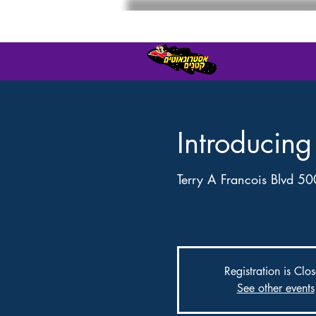
Introducin
500 Terry A Francois
By Mark Walker
Registration is Clo
See other events